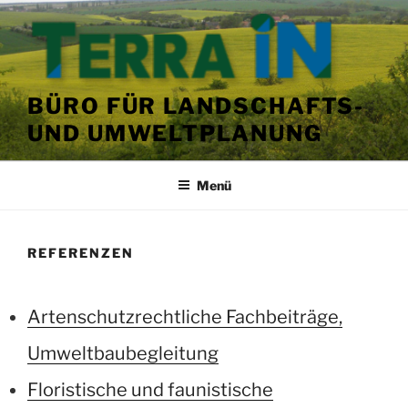
Zum
Inhalt
springen
BÜRO FÜR LANDSCHAFTS-
UND UMWELTPLANUNG
Menü
REFERENZEN
Artenschutzrechtliche Fachbeiträge,
Umweltbaubegleitung
Floristische und faunistische