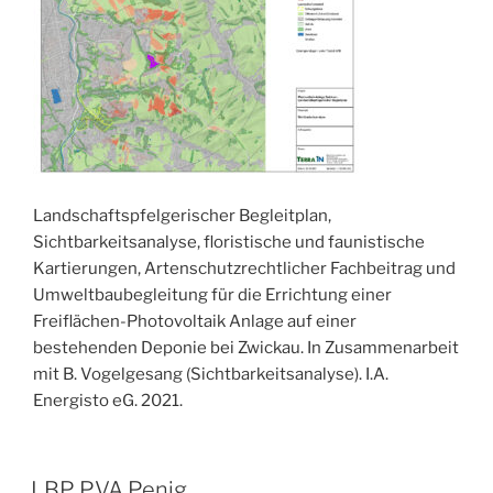
Landschaftspfelgerischer Begleitplan,
Sichtbarkeitsanalyse, floristische und faunistische
Kartierungen, Artenschutzrechtlicher Fachbeitrag und
Umweltbaubegleitung für die Errichtung einer
Freiflächen-Photovoltaik Anlage auf einer
bestehenden Deponie bei Zwickau. In Zusammenarbeit
mit B. Vogelgesang (Sichtbarkeitsanalyse). I.A.
Energisto eG. 2021.
VERÖFFENTLICHT
LBP PVA Penig