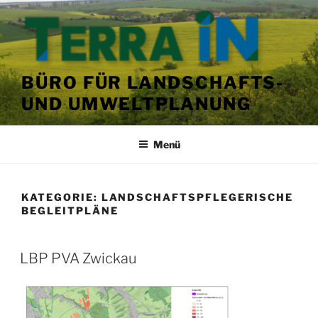
Zum
Inhalt
springen
BÜRO FÜR LANDSCHAFTS-
UND UMWELTPLANUNG
Menü
KATEGORIE:
LANDSCHAFTSPFLEGERISCHE
BEGLEITPLÄNE
VERÖFFENTLICHT
LBP PVA Zwickau
AM