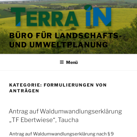
Zum
Inhalt
springen
BÜRO FÜR LANDSCHAFTS-
UND UMWELTPLANUNG
Menü
KATEGORIE:
FORMULIERUNGEN VON
ANTRÄGEN
VERÖFFENTLICHT
Antrag auf Waldumwandlungserklärung
AM
„TF Ebertwiese“, Taucha
Antrag auf Waldumwandlungserklärung nach § 9