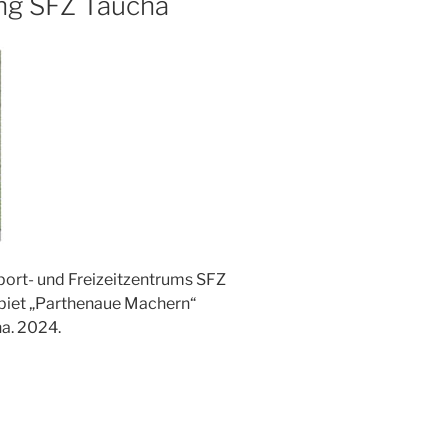
ng SFZ Taucha
port- und Freizeitzentrums SFZ
iet „Parthenaue Machern“
a. 2024.