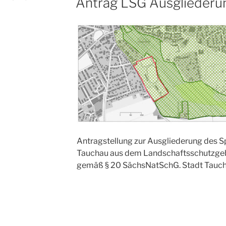
Antrag LSG Ausgliederu
AM
Antragstellung zur Ausgliederung des S
Tauchau aus dem Landschaftsschutzgeb
gemäß § 20 SächsNatSchG. Stadt Tauch