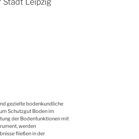
Stadt Leipzig
nd gezielte bodenkundliche
zum Schutzgut Boden im
rtung der Bodenfunktionen mit
rument, werden
nisse fließen in der