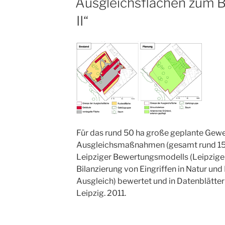
Ausgleichsflächen zum 
AM
II“
Für das rund 50 ha große geplante Gew
Ausgleichsmaßnahmen (gesamt rund 15 h
Leipziger Bewertungsmodells (Leipzige
Bilanzierung von Eingriffen in Natur un
Ausgleich) bewertet und in Datenblätter
Leipzig. 2011.