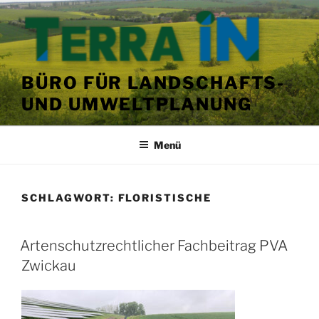
Zum
Inhalt
springen
BÜRO FÜR LANDSCHAFTS-
UND UMWELTPLANUNG
Menü
SCHLAGWORT:
FLORISTISCHE
VERÖFFENTLICHT
Artenschutzrechtlicher Fachbeitrag PVA
AM
Zwickau