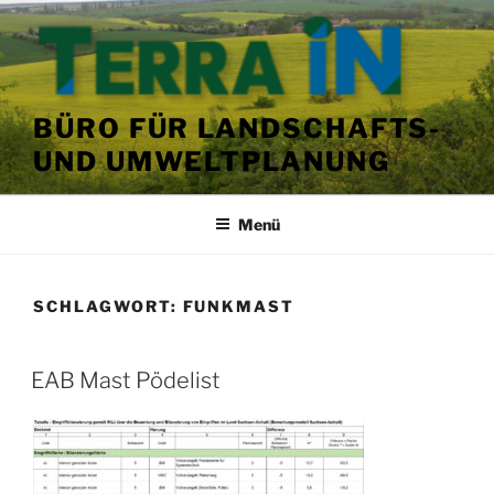
Zum
Inhalt
springen
BÜRO FÜR LANDSCHAFTS-
UND UMWELTPLANUNG
Menü
SCHLAGWORT:
FUNKMAST
VERÖFFENTLICHT
EAB Mast Pödelist
AM