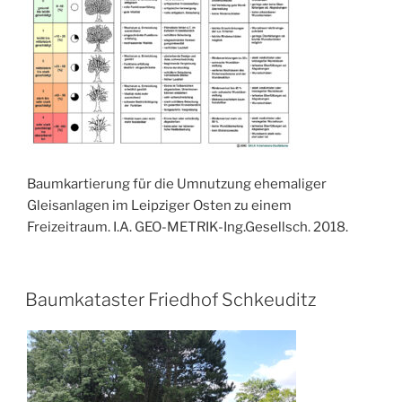
Baumkartierung für die Umnutzung ehemaliger
Gleisanlagen im Leipziger Osten zu einem
Freizeitraum. I.A. GEO-METRIK-Ing.Gesellsch. 2018.
VERÖFFENTLICHT
Baumkataster Friedhof Schkeuditz
AM