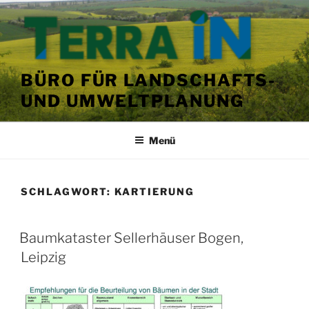
Zum
Inhalt
springen
BÜRO FÜR LANDSCHAFTS-
UND UMWELTPLANUNG
Menü
SCHLAGWORT:
KARTIERUNG
VERÖFFENTLICHT
Baumkataster Sellerhäuser Bogen,
AM
Leipzig