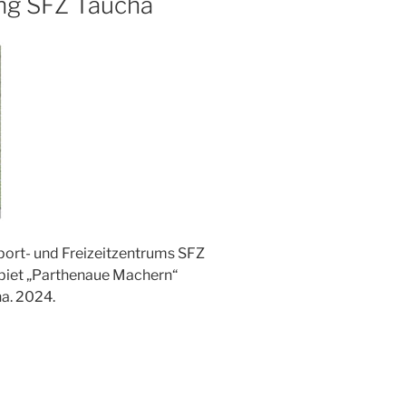
ng SFZ Taucha
port- und Freizeitzentrums SFZ
iet „Parthenaue Machern“
a. 2024.