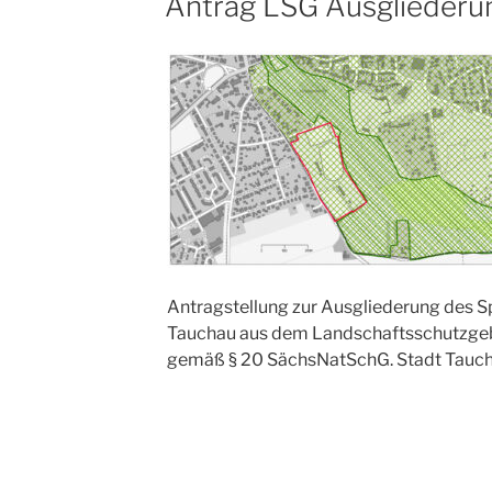
Antrag LSG Ausgliederu
AM
Antragstellung zur Ausgliederung des S
Tauchau aus dem Landschaftsschutzgeb
gemäß § 20 SächsNatSchG. Stadt Tauch