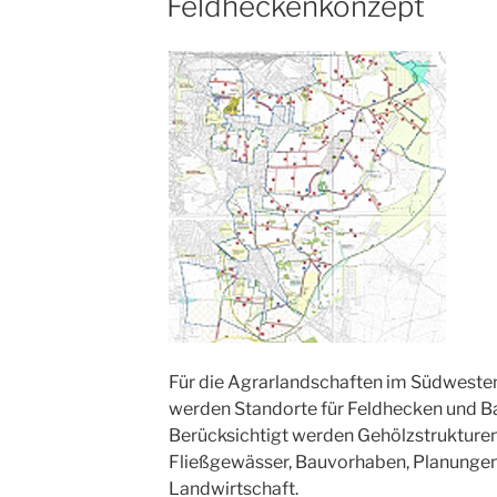
Feldheckenkonzept
AM
Für die Agrarlandschaften im Südweste
werden Standorte für Feldhecken und B
Berücksichtigt werden Gehölzstrukture
Fließgewässer, Bauvorhaben, Planungen 
Landwirtschaft.