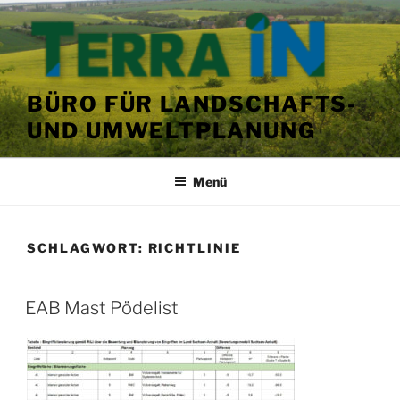
Zum
Inhalt
springen
BÜRO FÜR LANDSCHAFTS-
UND UMWELTPLANUNG
Menü
SCHLAGWORT:
RICHTLINIE
VERÖFFENTLICHT
EAB Mast Pödelist
AM