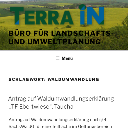
Zum
Inhalt
springen
BÜRO FÜR LANDSCHAFTS-
UND UMWELTPLANUNG
Menü
SCHLAGWORT:
WALDUMWANDLUNG
VERÖFFENTLICHT
Antrag auf Waldumwandlungserklärung
AM
„TF Ebertwiese“, Taucha
Antrag auf Waldumwandlungserklärung nach § 9
SächsWaldG für eine Teilfläche im Geltungsbereich