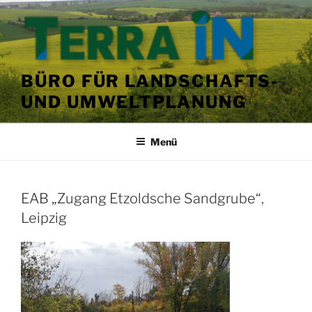
Zum
Inhalt
springen
BÜRO FÜR LANDSCHAFTS-
UND UMWELTPLANUNG
Menü
VERÖFFENTLICHT
EAB „Zugang Etzoldsche Sandgrube“,
AM
Leipzig