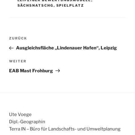
LEIPZIGER BEWERTUNGSMODELL
,
SÄCHSNATSCHG
,
SPIELPLATZ
Beitragsnavigation
Vorheriger
ZURÜCK
Beitrag
Ausgleichsfläche „Lindenauer Hafen“, Leipzig
Nächster
WEITER
Beitrag
EAB Mast Frohburg
Ute Voege
Dipl.-Geographin
Terra IN – Büro für Landschafts- und Umweltplanung