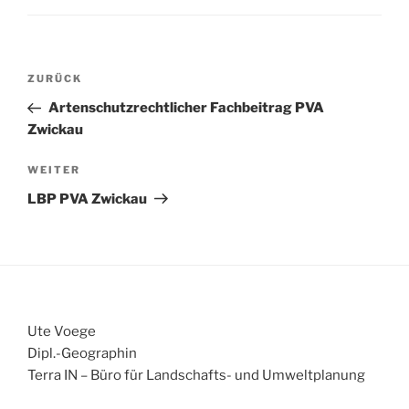
Beitragsnavigation
Vorheriger
ZURÜCK
Beitrag
Artenschutzrechtlicher Fachbeitrag PVA
Zwickau
Nächster
WEITER
Beitrag
LBP PVA Zwickau
Ute Voege
Dipl.-Geographin
Terra IN – Büro für Landschafts- und Umweltplanung