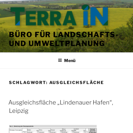
Zum
Inhalt
springen
BÜRO FÜR LANDSCHAFTS-
UND UMWELTPLANUNG
Menü
SCHLAGWORT:
AUSGLEICHSFLÄCHE
VERÖFFENTLICHT
Ausgleichsfläche „Lindenauer Hafen“,
AM
Leipzig