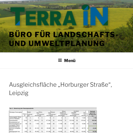
Zum
Inhalt
springen
BÜRO FÜR LANDSCHAFTS-
UND UMWELTPLANUNG
Menü
VERÖFFENTLICHT
Ausgleichsfläche „Horburger Straße“,
AM
Leipzig