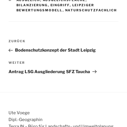
AUSGLEICH
,
AUSGLEICHSFLÄCHE
,
BILANZIERUNG
,
EINGRIFF
,
LEIPZIGER
BEWERTUNGSMODELL
,
NATURSCHUTZFACHLICH
Beitragsnavigation
Vorheriger
ZURÜCK
Beitrag
Bodenschutzkonzept der Stadt Leipzig
Nächster
WEITER
Beitrag
Antrag LSG Ausgliederung SFZ Taucha
Ute Voege
Dipl.-Geographin
Terra IN – Büro für Landschafts- und Umweltplanung