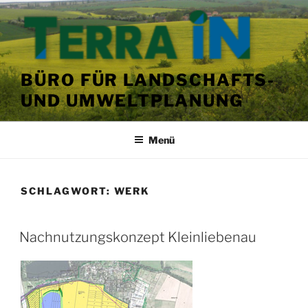
Zum
Inhalt
springen
BÜRO FÜR LANDSCHAFTS-
UND UMWELTPLANUNG
Menü
SCHLAGWORT:
WERK
VERÖFFENTLICHT
Nachnutzungskonzept Kleinliebenau
AM