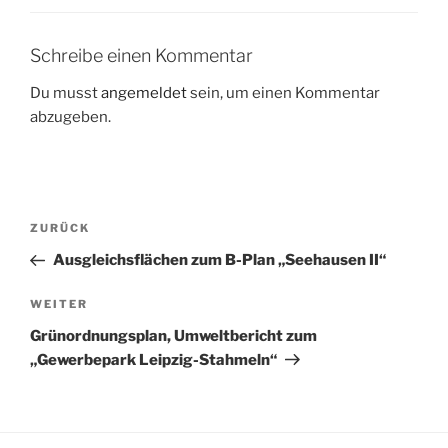
Schreibe einen Kommentar
Du musst
angemeldet
sein, um einen Kommentar
abzugeben.
Beitragsnavigation
Vorheriger
ZURÜCK
Beitrag
Ausgleichsflächen zum B-Plan „Seehausen II“
Nächster
WEITER
Beitrag
Grünordnungsplan, Umweltbericht zum
„Gewerbepark Leipzig-Stahmeln“