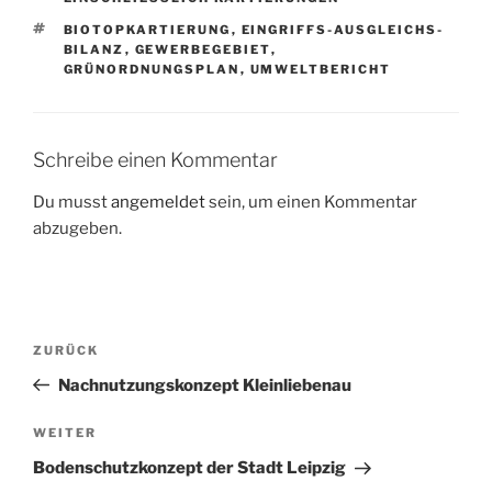
SCHLAGWÖRTER
BIOTOPKARTIERUNG
,
EINGRIFFS-AUSGLEICHS-
BILANZ
,
GEWERBEGEBIET
,
GRÜNORDNUNGSPLAN
,
UMWELTBERICHT
Schreibe einen Kommentar
Du musst
angemeldet
sein, um einen Kommentar
abzugeben.
Beitragsnavigation
Vorheriger
ZURÜCK
Beitrag
Nachnutzungskonzept Kleinliebenau
Nächster
WEITER
Beitrag
Bodenschutzkonzept der Stadt Leipzig