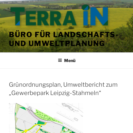
Zum
Inhalt
springen
BÜRO FÜR LANDSCHAFTS-
UND UMWELTPLANUNG
Menü
VERÖFFENTLICHT
Grünordnungsplan, Umweltbericht zum
AM
„Gewerbepark Leipzig-Stahmeln“